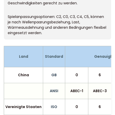
Geschwindigkeiten gerecht zu werden.
Spielanpassungsoptionen: C2, C0, C3, C4, C5, können
je nach Wellenpaarungsbeziehung, Last,
Wärmeausdehnung und anderen Bedingungen flexibel
eingesetzt werden.
Land
Standard
Genauigke
China
GB
0
6
ANSI
ABEC-1
ABEC-3
Vereinigte Staaten
ISO
0
6