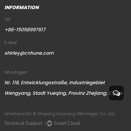
INFORMATION
Tel
+86-15058997617
E-Mail
shirley@cnhune.com
Hinzufügen
Nr. 118, Entwicklungsstraße, Industriegebiet
Wengyang, Stadt Yueqing, Provinz Zhejiang, China
Urheberrecht ©
Zhejiang Huaneng Mikrolager Co., Ltd.
Technical Support ：
Smart Cloud